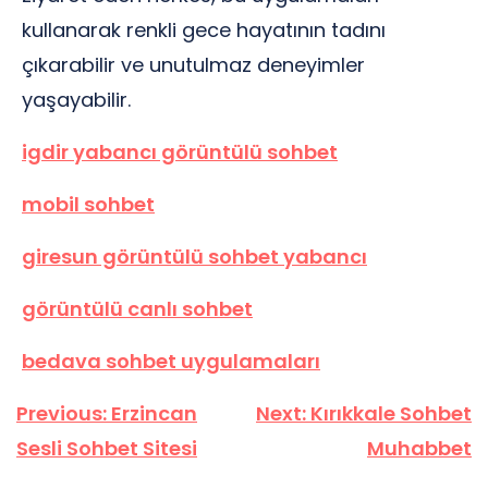
kullanarak renkli gece hayatının tadını
çıkarabilir ve unutulmaz deneyimler
yaşayabilir.
igdir yabancı görüntülü sohbet
mobil sohbet
giresun görüntülü sohbet yabancı
görüntülü canlı sohbet
bedava sohbet uygulamaları
Yazı
Previous:
Erzincan
Next:
Kırıkkale Sohbet
gezinmesi
Sesli Sohbet Sitesi
Muhabbet