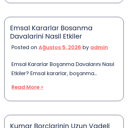
trendleri gibi unsurlar, satış fiyatınızı
etkileyebilir. Öncelikle, telefonun modeli
büyük bir rol oynar. Yeni çıkan modeller,
Emsal Kararlar Bosanma
genellikle daha yüksek fiyatlarla satılır.
Davalarini Nasil Etkiler
Düşünün ki, son model bir telefon almak,
Posted on
Ağustos 5, 2026
by
admin
bir arkadaşınıza en son teknolojiyi
göstermek gibidir. Bu, […]
Emsal Kararlar Boşanma Davalarını Nasıl
Etkiler? Emsal kararlar, boşanma
davalarında önemli bir rol oynar. Peki, bu
Read More >
kararlar ne anlama geliyor? Emsal
kararlar, daha önceki davalarda alınmış
olan mahkeme kararlarıdır. Bu kararlar,
benzer durumlarla karşılaşan
Kumar Borclarinin Uzun Vadeli