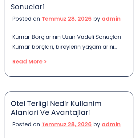
mahkemelere rehberlik eder. Yani, bir
Sonuclari
mahkeme, daha önceki bir davada
Posted on
Temmuz 28, 2026
by
admin
alınan kararı dikkate alarak yeni bir karar
verebilir. Bu durum, boşanma […]
Kumar Borçlarının Uzun Vadeli Sonuçları
Kumar borçları, bireylerin yaşamlarını
derinden etkileyen sorunlardır. Bu borçlar,
Read More >
sadece maddi kayıplara yol açmakla
kalmaz, aynı zamanda bireylerin
psikolojik durumlarını da olumsuz etkiler.
Düşünsenize, bir zamanlar mutlu bir
Otel Terligi Nedir Kullanim
hayatınız varken, şimdi borçlarınız
Alanlari Ve Avantajlari
yüzünden huzursuz ve kaygılı bir yaşam
Posted on
Temmuz 28, 2026
by
admin
sürüyorsunuz. Bu durum, yalnızca sizi
değil, aynı zamanda ailenizi de etkiler.