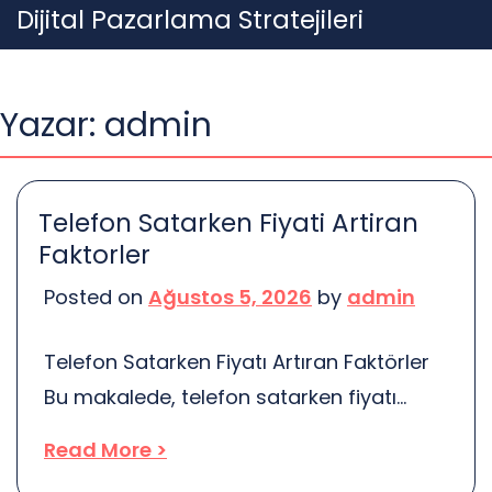
Skip
Dijital Pazarlama Stratejileri
to
content
Yazar:
admin
Telefon Satarken Fiyati Artiran
Faktorler
Posted on
Ağustos 5, 2026
by
admin
Telefon Satarken Fiyatı Artıran Faktörler
Bu makalede, telefon satarken fiyatı
artıran çeşitli faktörleri keşfedeceğiz.
Read More >
Modeller, durum, aksesuarlar ve piyasa