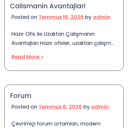
Calismanin Avantajlari
hatalar, analizlerin güvenilirliğini zedeler.
Posted on
Temmuz 16, 2026
by
admin
Örneğin, veri setinin yanlış seçilmesi sık
[…]
Hazır Ofis ile Uzaktan Çalışmanın
Avantajları Hazır ofisler, uzaktan çalışma
modeline entegre edilerek birçok avantaj
Read More >
sunar. Birçok kişi için, evden çalışmak
cazip görünebilir. Ancak, bazen evin
rahatlığı ile ofisin profesyonel ortamı
arasında bir denge kurmak gerekir. İşte
Forum
burada hazır ofisler devreye giriyor. Bu
Posted on
Temmuz 6, 2026
by
admin
ofisler, hem esneklik sağlıyor hem de iş
verimliliğini artırıyor. Uzaktan çalışmanın
Çevrimiçi forum ortamları, modern
en […]