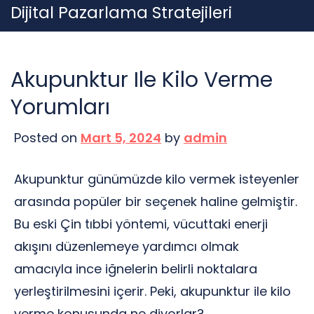
Skip
Dijital Pazarlama Stratejileri
to
content
Akupunktur Ile Kilo Verme
Yorumları
Posted on
Mart 5, 2024
by
admin
Akupunktur günümüzde kilo vermek isteyenler
arasında popüler bir seçenek haline gelmiştir.
Bu eski Çin tıbbi yöntemi, vücuttaki enerji
akışını düzenlemeye yardımcı olmak
amacıyla ince iğnelerin belirli noktalara
yerleştirilmesini içerir. Peki, akupunktur ile kilo
verme konusunda ne diyorlar?