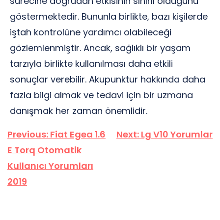
sürecine doğrudan etkisinin sınırlı olduğunu
göstermektedir. Bununla birlikte, bazı kişilerde
iştah kontrolüne yardımcı olabileceği
gözlemlenmiştir. Ancak, sağlıklı bir yaşam
tarzıyla birlikte kullanılması daha etkili
sonuçlar verebilir. Akupunktur hakkında daha
fazla bilgi almak ve tedavi için bir uzmana
danışmak her zaman önemlidir.
Yazı
Previous:
Fiat Egea 1.6
Next:
Lg V10 Yorumlar
gezinmesi
E Torq Otomatik
Kullanıcı Yorumları
2019