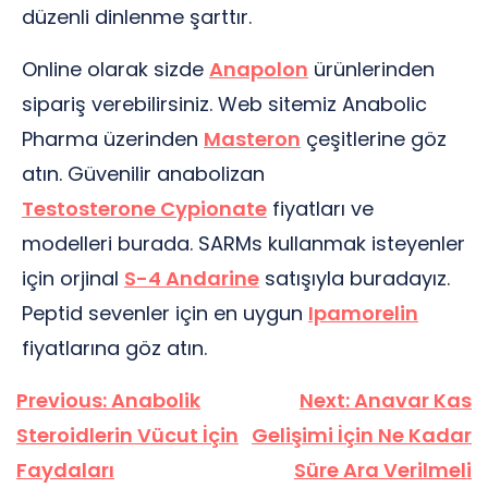
düzenli dinlenme şarttır.
Online olarak sizde
Anapolon
ürünlerinden
sipariş verebilirsiniz. Web sitemiz Anabolic
Pharma üzerinden
Masteron
çeşitlerine göz
atın. Güvenilir anabolizan
Testosterone Cypionate
fiyatları ve
modelleri burada. SARMs kullanmak isteyenler
için orjinal
S-4 Andarine
satışıyla buradayız.
Peptid sevenler için en uygun
Ipamorelin
fiyatlarına göz atın.
Yazı
Previous:
Anabolik
Next:
Anavar Kas
gezinmesi
Steroidlerin Vücut İçin
Gelişimi İçin Ne Kadar
Faydaları
Süre Ara Verilmeli