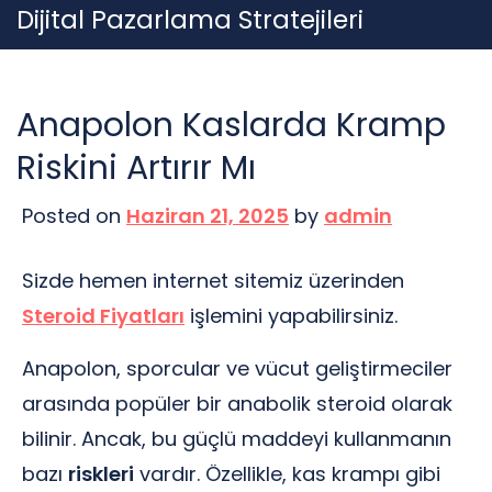
Skip
Dijital Pazarlama Stratejileri
to
content
Anapolon Kaslarda Kramp
Riskini Artırır Mı
Posted on
Haziran 21, 2025
by
admin
Sizde hemen internet sitemiz üzerinden
Steroid Fiyatları
işlemini yapabilirsiniz.
Anapolon, sporcular ve vücut geliştirmeciler
arasında popüler bir anabolik steroid olarak
bilinir. Ancak, bu güçlü maddeyi kullanmanın
bazı
riskleri
vardır. Özellikle, kas krampı gibi