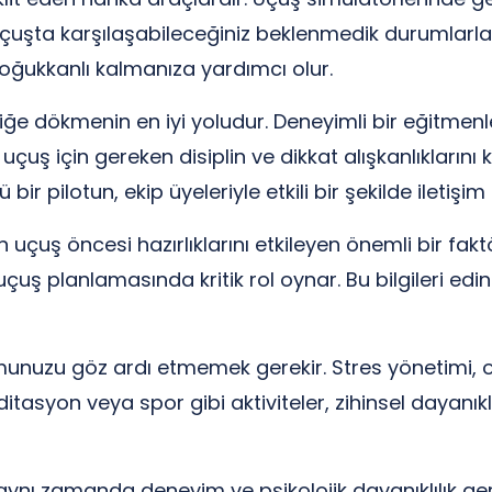
çuşta karşılaşabileceğiniz beklenmedik durumlarla b
soğukkanlı kalmanıza yardımcı olur.
tiğe dökmenin en iyi yoludur. Deneyimli bir eğitmen
ir uçuş için gereken disiplin ve dikkat alışkanlıkları
ü bir pilotun, ekip üyeleriyle etkili bir şekilde ileti
un uçuş öncesi hazırlıklarını etkileyen önemli bir fak
, uçuş planlamasında kritik rol oynar. Bu bilgileri 
rumunuzu göz ardı etmemek gerekir. Stres yönetimi,
itasyon veya spor gibi aktiviteler, zihinsel dayanıklı
, aynı zamanda deneyim ve psikolojik dayanıklılık ger