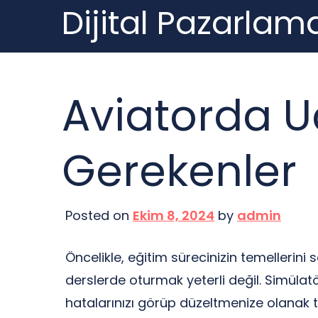
Dijital Pazarlama
Skip
to
content
Aviatorda U
Gerekenler
Posted on
Ekim 8, 2024
by
admin
Öncelikle, eğitim sürecinizin temellerini 
derslerde oturmak yeterli değil. Simülat
hatalarınızı görüp düzeltmenize olanak 