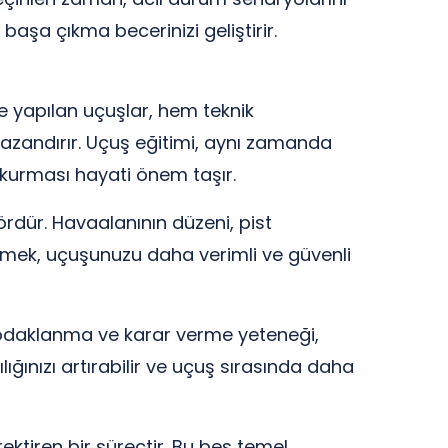
aşa çıkma becerinizi geliştirir.
le yapılan uçuşlar, hem teknik
nı kazandırır. Uçuş eğitimi, aynı zamanda
şim kurması hayati önem taşır.
tördür. Havaalanının düzeni, pist
edinmek, uçuşunuzu daha verimli ve güvenli
 odaklanma ve karar verme yeteneği,
lığınızı artırabilir ve uçuş sırasında daha
ektiren bir süreçtir. Bu beş temel