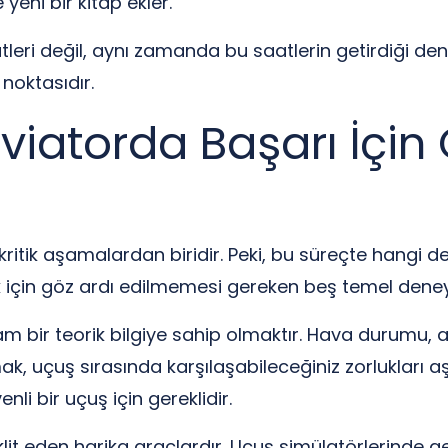
yeni bir kitap ekler.
leri değil, aynı zamanda bu saatlerin getirdiği den
noktasıdır.
Aviatorda Başarı İçin
n kritik aşamalardan biridir. Peki, bu süreçte hangi
 için göz ardı edilmemesi gereken beş temel dene
lam bir teorik bilgiye sahip olmaktır. Hava durumu,
k, uçuş sırasında karşılaşabileceğiniz zorlukları aş
nli bir uçuş için gereklidir.
lit eden harika araçlardır. Uçuş simülatörlerinde g