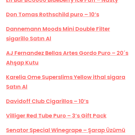
Don Tomas Rothschild puro – 10’s
Dannemann Moods Mini Double Filter
sigarillo Satın Al
AJ Fernandez Bellas Artes Gordo Puro – 20´s
Ahşap Kutu
Karelia Ome Superslims Yellow ithal sigara
Satın Al
Davidoff Club Cigarillos – 10’s
Villiger Red Tube Puro – 3’s Gift Pack
Senator Special Winegrape – Şarap Üzümü