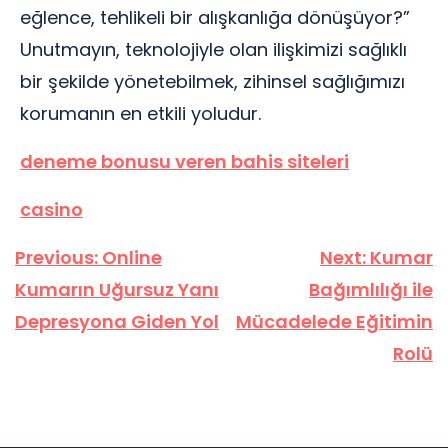
eğlence, tehlikeli bir alışkanlığa dönüşüyor?”
Unutmayın, teknolojiyle olan ilişkimizi sağlıklı
bir şekilde yönetebilmek, zihinsel sağlığımızı
korumanın en etkili yoludur.
deneme bonusu veren bahis siteleri
casino
Yazı
Previous:
Online
Next:
Kumar
gezinmesi
Kumarın Uğursuz Yanı
Bağımlılığı ile
Depresyona Giden Yol
Mücadelede Eğitimin
Rolü