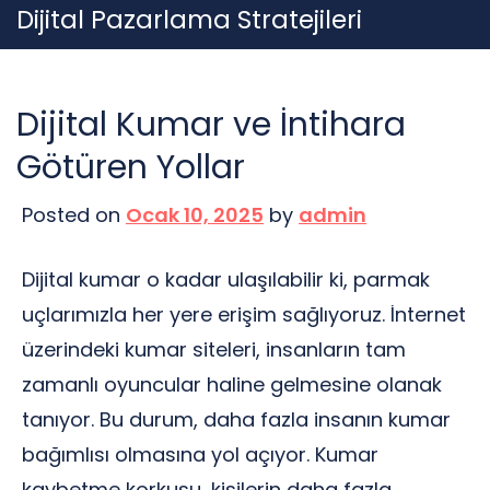
Skip
Dijital Pazarlama Stratejileri
to
content
Dijital Kumar ve İntihara
Götüren Yollar
Posted on
Ocak 10, 2025
by
admin
Dijital kumar o kadar ulaşılabilir ki, parmak
uçlarımızla her yere erişim sağlıyoruz. İnternet
üzerindeki kumar siteleri, insanların tam
zamanlı oyuncular haline gelmesine olanak
tanıyor. Bu durum, daha fazla insanın kumar
bağımlısı olmasına yol açıyor. Kumar
kaybetme korkusu, kişilerin daha fazla