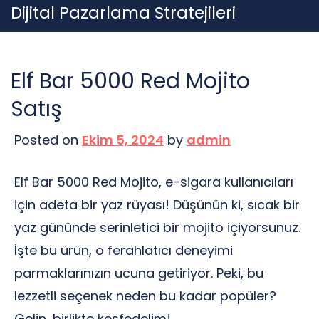
Skip
Dijital Pazarlama Stratejileri
to
content
Elf Bar 5000 Red Mojito
Satış
Posted on
Ekim 5, 2024
by
admin
Elf Bar 5000 Red Mojito, e-sigara kullanıcıları
için adeta bir yaz rüyası! Düşünün ki, sıcak bir
yaz gününde serinletici bir mojito içiyorsunuz.
İşte bu ürün, o ferahlatıcı deneyimi
parmaklarınızın ucuna getiriyor. Peki, bu
lezzetli seçenek neden bu kadar popüler?
Gelin, birlikte keşfedelim!