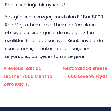
Bar’ın sunduğu bir ayrıcalık!
Yaz günlerinin vazgeçilmezi olan Elf Bar 5000
Red Mojito, hem lezzeti hem de ferahlatıcı
etkisiyle bu sıcak günlerde aradığınız tüm
özellikleri bir arada sunuyor. Sıcak havalarda
serinlemek için mükemmel bir seçenek
arıyorsanız, bu içecek tam size göre!
Yazı
Previous:
Saltica
Next:
Saltica Breeze
gezinmesi
Leather 7000 Menthol
600 Love 99 Fiyat
Zero Kaç TL