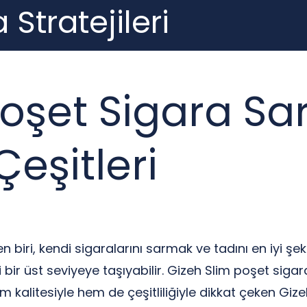
 Stratejileri
oşet Sigara Sar
Çeşitleri
en biri, kendi sigaralarını sarmak ve tadını en iyi şe
mi bir üst seviyeye taşıyabilir. Gizeh Slim poşet sig
kalitesiyle hem de çeşitliliğiyle dikkat çeken Gizeh S