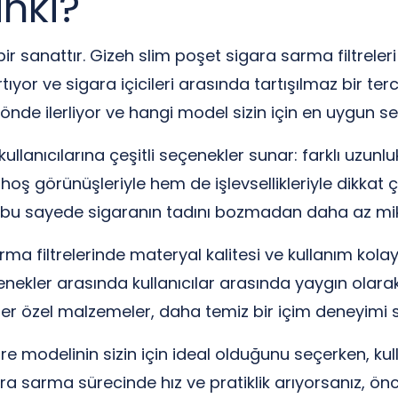
inki?
ir sanattır. Gizeh slim poşet sigara sarma filtreleri
artıyor ve sigara içicileri arasında tartışılmaz bir te
yönde ilerliyor ve hangi model sizin için en uygun se
kullanıcılarına çeşitli seçenekler sunar: farklı uzun
an hoş görünüşleriyle hem de işlevsellikleriyle dikkat 
ler; bu sayede sigaranın tadını bozmadan daha az mikt
 filtrelerinde materyal kalitesi ve kullanım kolaylı
er arasında kullanıcılar arasında yaygın olarak ter
ğer özel malzemeler, daha temiz bir içim deneyimi 
 modelinin sizin için ideal olduğunu seçerken, kullan
a sarma sürecinde hız ve pratiklik arıyorsanız, önce