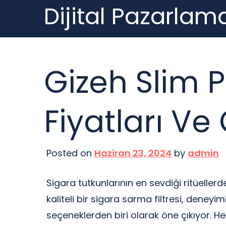
Dijital Pazarlama
Skip
to
content
Gizeh Slim P
Fiyatları Ve 
Posted on
Haziran 23, 2024
by
admin
Sigara tutkunlarının en sevdiği ritüellerd
kaliteli bir sigara sarma filtresi, deneyi
seçeneklerden biri olarak öne çıkıyor. Hem 