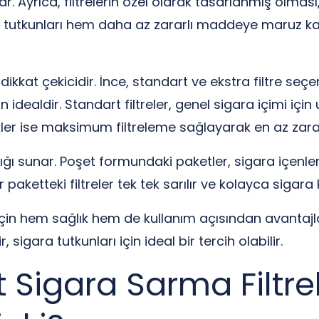
nar. Ayrıca, filtrelerin özel olarak tasarlanmış olm
a tutkunları hem daha az zararlı maddeye maruz kal
e dikkat çekicidir. İnce, standart ve ekstra filtre seçe
n idealdir. Standart filtreler, genel sigara içimi iç
kler ise maksimum filtreleme sağlayarak en az zarar
lığı sunar. Poşet formundaki paketler, sigara içenl
 paketteki filtreler tek tek sarılır ve kolayca sigara k
r için hem sağlık hem de kullanım açısından avantajla
ir, sigara tutkunları için ideal bir tercih olabilir.
 Sigara Sarma Filtre