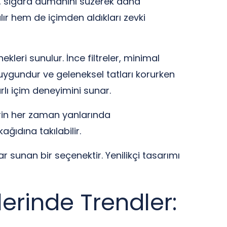
ası, sigara dumanını süzerek daha
ır hem de içimden aldıkları zevki
nekleri sunulur. İnce filtreler, minimal
in uygundur ve geleneksel tatları korurken
lı içim deneyimini sunar.
erin her zaman yanlarında
ağıdına takılabilir.
r sunan bir seçenektir. Yenilikçi tasarımı
lerinde Trendler: