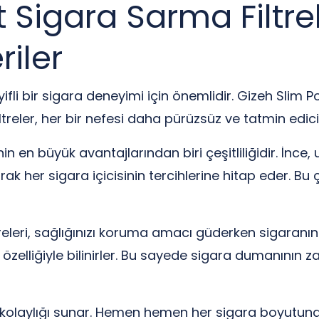
Sigara Sarma Filtrele
iler
yifli bir sigara deneyimi için önemlidir. Gizeh Slim Po
filtreler, her bir nefesi daha pürüzsüz ve tatmin edi
in en büyük avantajlarından biri çeşitliliğidir. İnce
ak her sigara içicisinin tercihlerine hitap eder. Bu çe
ltreleri, sağlığınızı koruma amacı güderken sigaranın
elliğiyle bilinirler. Bu sayede sigara dumanının zara
m kolaylığı sunar. Hemen hemen her sigara boyutuna 