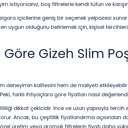
m istiyorsanız, boş filtrelerle kendi tütün ve karışıml
 sigara içicilerine geniş bir seçenek yelpazesi sunar
en uygun olduğunu belirlemek için, kişisel tercihleri
a Göre Gizeh Slim Poşe
em deneyimin kalitesini hem de maliyeti etkileyebilir. 
ki, farklı ihtiyaçlara göre fiyatları nasıl değerlendi
itliliği dikkat çekicidir. İnce ve uzun yapısıyla tercih
rur. Ancak, bu çeşitlilik fiyatlandırma açısından da f
özel üretim veya aromalı filtrelerin fiyatı daha yükse