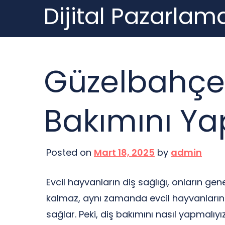
Dijital Pazarlama
Skip
to
content
Güzelbahçed
Bakımını Yap
Posted on
Mart 18, 2025
by
admin
Evcil hayvanların diş sağlığı, onların gen
kalmaz, aynı zamanda evcil hayvanların 
sağlar. Peki, diş bakımını nasıl yapmalı