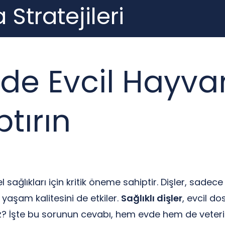
 Stratejileri
e Evcil Hayvanı
tırın
el sağlıkları için kritik öneme sahiptir. Dişler, sad
yaşam kalitesini de etkiler.
Sağlıklı dişler
, evcil do
yız? İşte bu sorunun cevabı, hem evde hem de veterin