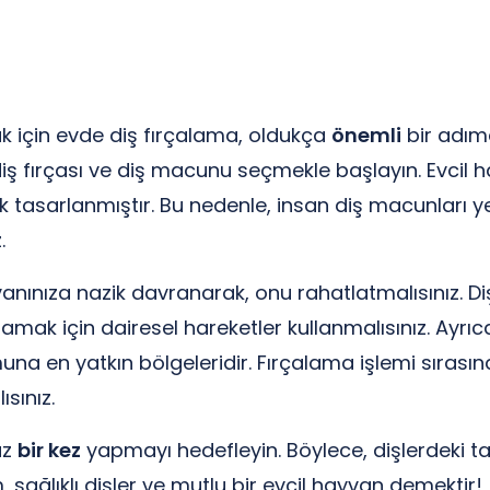
ak için evde diş fırçalama, oldukça
önemli
bir adımd
 diş fırçası ve diş macunu seçmekle başlayın. Evcil h
k tasarlanmıştır. Bu nedenle, insan diş macunları y
.
yvanınıza nazik davranarak, onu rahatlatmalısınız. 
çalamak için dairesel hareketler kullanmalısınız. Ayrı
una en yatkın bölgeleridir. Fırçalama işlemi sırasınd
sınız.
az
bir kez
yapmayı hedefleyin. Böylece, dişlerdeki t
, sağlıklı dişler ve mutlu bir evcil hayvan demektir!