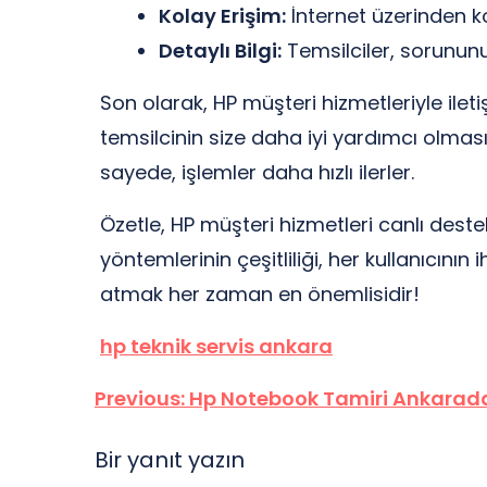
Kolay Erişim:
İnternet üzerinden ko
Detaylı Bilgi:
Temsilciler, sorununuz
Son olarak, HP müşteri hizmetleriyle ileti
temsilcinin size daha iyi yardımcı olmasın
sayede, işlemler daha hızlı ilerler.
Özetle, HP müşteri hizmetleri canlı destek 
yöntemlerinin çeşitliliği, her kullanıcını
atmak her zaman en önemlisidir!
hp teknik servis ankara
Yazı
Previous:
Hp Notebook Tamiri Ankarada
gezinmesi
Bir yanıt yazın