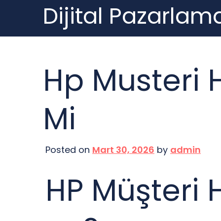
Dijital Pazarlama
Skip
to
content
Hp Musteri H
Mi
Posted on
Mart 30, 2026
by
admin
HP Müşteri 