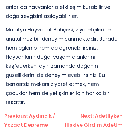
onlar da hayvanlarla etkileşim kurabilir ve
doğa sevgisini aşılayabilirler.
Malatya Hayvanat Bahçesi, ziyaretçilerine
unutulmaz bir deneyim sunmaktadır. Burada
hem eğlenip hem de öğrenebilirsiniz.
Hayvanların doğal yaşam alanlarını
keşfederken, aynı zamanda doğanın
güzelliklerini de deneyimleyebilirsiniz. Bu
benzersiz mekanı ziyaret etmek, hem
çocuklar hem de yetişkinler için harika bir
fırsattır.
Yazı
Previous:
Aydıncık /
Next:
Adetliyken
gezinmesi
Yozgat Depreme
Ilişkiye Girdim Adetim