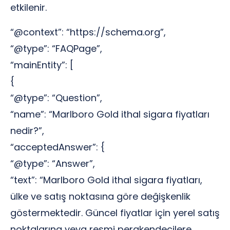
etkilenir.
“@context”: “https://schema.org”,
“@type”: “FAQPage”,
“mainEntity”: [
{
“@type”: “Question”,
“name”: “Marlboro Gold ithal sigara fiyatları
nedir?”,
“acceptedAnswer”: {
“@type”: “Answer”,
“text”: “Marlboro Gold ithal sigara fiyatları,
ülke ve satış noktasına göre değişkenlik
göstermektedir. Güncel fiyatlar için yerel satış
noktalarına veya resmi perakendecilere