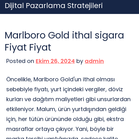
Skip
Dijital Pazarlama Stratejileri
to
content
Marlboro Gold ithal sigara
Fiyat Fiyat
Posted on
Ekim 26, 2024
by
admin
Öncelikle, Marlboro Gold'un ithal olması
sebebiyle fiyatı, yurt içindeki vergiler, döviz
kurları ve dağıtım maliyetleri gibi unsurlardan
etkileniyor. Malum, ürün yurtdışından geldiği
için, her tütün ürününde olduğu gibi, ekstra
masraflar ortaya çıkıyor. Yani, böyle bir
marka tercihi yaptığınızda, sadece kalite