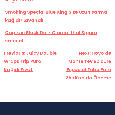
Smoking Special Blue King Size Uzun sarma
kağıdı+ Zıvanalı
Captain Black Dark Crema İthal Sigara
satın al
Yazı
Previous:
Juicy Double
Next:
Hoyo de
gezinmesi
Wraps Trip Puro
Monterrey Epicure
Kağıdı Fiyat
Especial Tubo Puro
25s Kapıda Ödeme