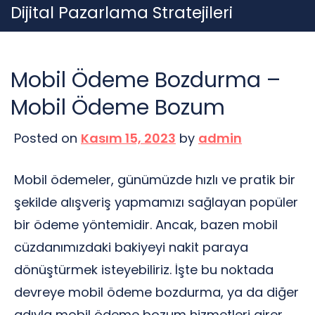
Skip
Dijital Pazarlama Stratejileri
to
content
Mobil Ödeme Bozdurma –
Mobil Ödeme Bozum
Posted on
Kasım 15, 2023
by
admin
Mobil ödemeler, günümüzde hızlı ve pratik bir
şekilde alışveriş yapmamızı sağlayan popüler
bir ödeme yöntemidir. Ancak, bazen mobil
cüzdanımızdaki bakiyeyi nakit paraya
dönüştürmek isteyebiliriz. İşte bu noktada
devreye mobil ödeme bozdurma, ya da diğer
adıyla mobil ödeme bozum hizmetleri girer.