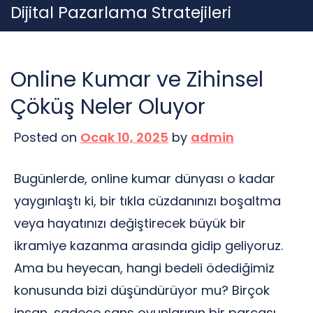
Skip
Dijital Pazarlama Stratejileri
to
content
Online Kumar ve Zihinsel
Çöküş Neler Oluyor
Posted on
Ocak 10, 2025
by
admin
Bugünlerde, online kumar dünyası o kadar
yaygınlaştı ki, bir tıkla cüzdanınızı boşaltma
veya hayatınızı değiştirecek büyük bir
ikramiye kazanma arasında gidip geliyoruz.
Ama bu heyecan, hangi bedeli ödediğimiz
konusunda bizi düşündürüyor mu? Birçok
insan, sadece şans oyunlarının bir parçası