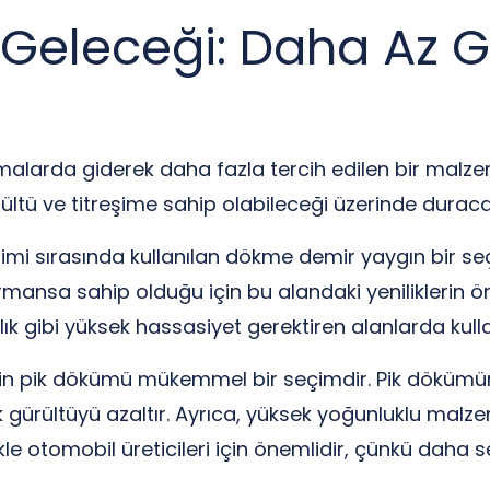
eleceği: Daha Az G
larda giderek daha fazla tercih edilen bir malzem
tü ve titreşime sahip olabileceği üzerinde duraca
timi sırasında kullanılan dökme demir yaygın bir s
formansa sahip olduğu için bu alandaki yeniliklerin 
lık gibi yüksek hassasiyet gerektiren alanlarda kull
çin pik dökümü mükemmel bir seçimdir. Pik dökümün
k gürültüyü azaltır. Ayrıca, yüksek yoğunluklu malze
llikle otomobil üreticileri için önemlidir, çünkü daha