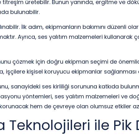
e titreşim üretebilir. Bunun yanında, ergitme ve dök
ıda bulunabilir.
ınabilir. İlk adım, ekipmanların bakımını düzenli ol
aktır. Ayrıca, ses yalıtım malzemeleri kullanarak ç
nunu çözmek için doğru ekipman seçimi de önemlidi
ca, işçilere kişisel koruyucu ekipmanlar sağlanması 
nu, sanayideki ses kirliliği sorununa katkıda bulu
zolasyonu yöntemleri, ses yalıtım malzemeleri ve d
ı korunacak hem de çevreye olan olumsuz etkiler aza
 Teknolojileri ile P