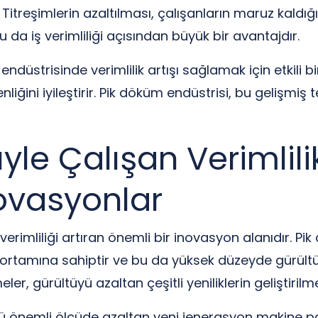
 Titreşimlerin azaltılması, çalışanların maruz kaldığı
 da iş verimliliği açısından büyük bir avantajdır.
ndüstrisinde verimlilik artışı sağlamak için etkili b
nliğini iyileştirir. Pik döküm endüstrisi, bu gelişmiş
yle Çalışan Verimlil
ovasyonlar
rimliliği artıran önemli bir inovasyon alanıdır. Pik
a ortamına sahiptir ve bu da yüksek düzeyde gürültü
eler, gürültüyü azaltan çeşitli yeniliklerin geliştiril
tüyü önemli ölçüde azaltan yeni jenerasyon makine pa