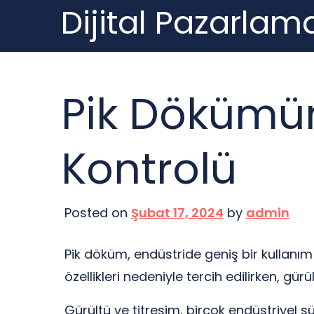
Dijital Pazarlama
Skip
to
content
Pik Dökümün
Kontrolü
Posted on
Şubat 17, 2024
by
admin
Pik döküm, endüstride geniş bir kullanı
özellikleri nedeniyle tercih edilirken, gü
Gürültü ve titreşim, birçok endüstriyel s