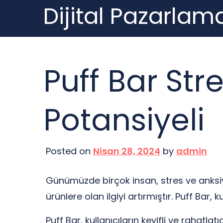
Dijital Pazarlama
Skip
to
content
Puff Bar Str
Potansiyeli
Posted on
Nisan 28, 2024
by
admin
Günümüzde birçok insan, stres ve anksiye
ürünlere olan ilgiyi artırmıştır. Puff Bar
Puff Bar, kullanıcıların keyifli ve rahatla