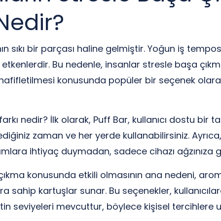
 Nedir?
sıkı bir parçası haline gelmiştir. Yoğun iş temposu
n etkenlerdir. Bu nedenle, insanlar stresle başa çık
n hafifletilmesi konusunda popüler bir seçenek olar
arkı nedir? İlk olarak, Puff Bar, kullanıcı dostu bir 
iğiniz zaman ve her yerde kullanabilirsiniz. Ayrıca, 
ımlara ihtiyaç duymadan, sadece cihazı ağzınıza gö
a çıkma konusunda etkili olmasının ana nedeni, aroma
ra sahip kartuşlar sunar. Bu seçenekler, kullanıcıla
in seviyeleri mevcuttur, böylece kişisel tercihlere u