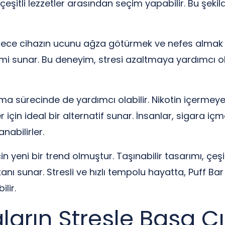
bi çeşitli lezzetler arasından seçim yapabilir. Bu şeki
adece cihazın ucunu ağza götürmek ve nefes almak yet
imi sunar. Bu deneyim, stresi azaltmaya yardımcı ol
akma sürecinde de yardımcı olabilir. Nikotin içermey
için ideal bir alternatif sunar. İnsanlar, sigara içme
nabilirler.
n yeni bir trend olmuştur. Taşınabilir tasarımı, çeşi
kanı sunar. Stresli ve hızlı tempolu hayatta, Puff B
lir.
aların Stresle Başa 