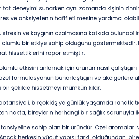
ir tat deneyimi sunarken aynı zamanda kişinin zihni
es ve anksiyetenin hafifletilmesine yardımcı olabili
stresin ve kaygının azalmasına katkıda bulunabilir. 
 olumlu bir etkiye sahip olduğunu göstermektedir. Bi
 hissettiklerini rapor etmiştir.
olumlu etkisini anlamak için ürünün nasıl çalıştığını 
 özel formülasyonun buharlaştığını ve akciğerlere u
lı bir şekilde hissetmeyi mümkün kılar.
 potansiyeli, birçok kişiye günlük yaşamda rahatlat
nokta, bireylerin herhangi bir sağlık sorunuyla il
tansiyeline sahip olan bir üründür. Özel aromaları v
. Ancak herkesin vücut yapısı farklı olduğundan, bire