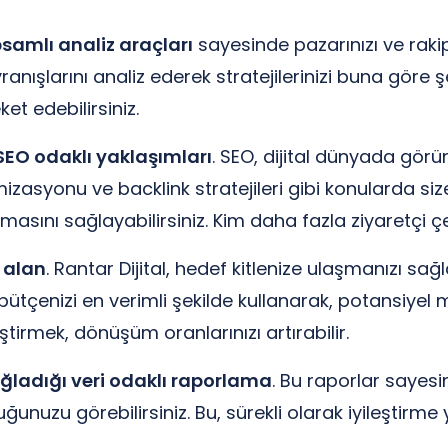
samlı analiz araçları
sayesinde pazarınızı ve rakipl
anışlarını analiz ederek stratejilerinizi buna göre ş
et edebilirsiniz.
 SEO odaklı yaklaşımları
. SEO, dijital dünyada gör
timizasyonu ve backlink stratejileri gibi konularda si
asını sağlayabilirsiniz. Kim daha fazla ziyaretçi 
r alan
. Rantar Dijital, hedef kitlenize ulaşmanızı s
ütçenizi en verimli şekilde kullanarak, potansiyel m
ştirmek, dönüşüm oranlarınızı artırabilir.
sağladığı veri odaklı raporlama
. Bu raporlar sayesin
unuzu görebilirsiniz. Bu, sürekli olarak iyileştirme