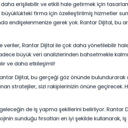
 daha erişilebilir ve etkili hale getirmek için tasarla
üyüklükteki firma için özelleştirilmiş hizmetler sun
 endişelenmenize gerek yok. Rantar Dijital, bu araç
riler, Rantar Dijital ile çok daha yönetilebilir hale 
sadece büyük veri analizlerinden bahsetmekle kalmıy
lır ve daha etkileşimli!
 Rantar Dijital, bu gerçeği göz önünde bulundurarak ö
anan stratejiler, sizi rakiplerinizin önüne geçirecek. 
leceğin de iş yapma şekillerini belirliyor. Rantar Di
jinin sunduğu fırsatları en iyi şekilde kullanarak, i