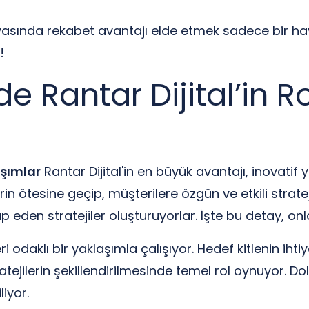
yasında rekabet avantajı elde etmek sadece bir haya
!
rde Rantar Dijital’in R
aşımlar
Rantar Dijital'in en büyük avantajı, inovatif 
in ötesine geçip, müşterilere özgün ve etkili stratej
tap eden stratejiler oluşturuyorlar. İşte bu detay, on
eri odaklı bir yaklaşımla çalışıyor. Hedef kitlenin iht
ratejilerin şekillendirilmesinde temel rol oynuyor. D
iyor.