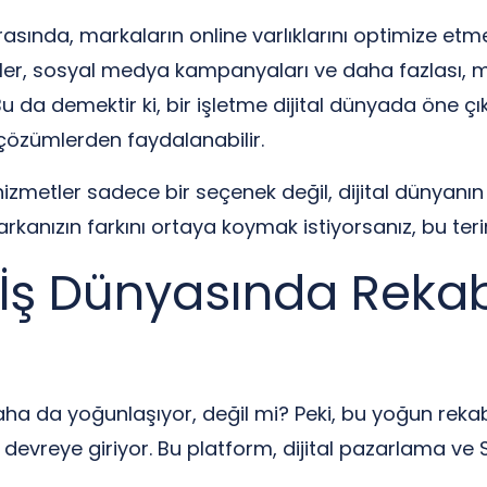
asında, markaların online varlıklarını optimize etme
kler, sosyal medya kampanyaları ve daha fazlası, m
. Bu da demektir ki, bir işletme dijital dünyada ön
l çözümlerden faydalanabilir.
zmetler sadece bir seçenek değil, dijital dünyanın i
markanızın farkını ortaya koymak istiyorsanız, bu te
le İş Dünyasında Reka
a da yoğunlaşıyor, değil mi? Peki, bu yoğun rekab
devreye giriyor. Bu platform, dijital pazarlama ve SE