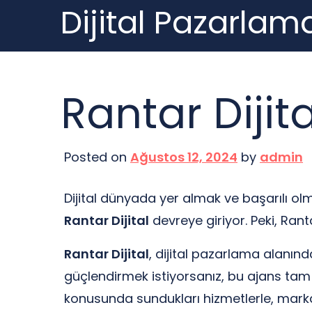
Dijital Pazarlama
Skip
to
content
Rantar Dijita
Posted on
Ağustos 12, 2024
by
admin
Dijital dünyada yer almak ve başarılı ol
Rantar Dijital
devreye giriyor. Peki, Rant
Rantar Dijital
, dijital pazarlama alanınd
güçlendirmek istiyorsanız, bu ajans tam
konusunda sundukları hizmetlerle, markal