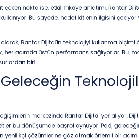
t çeken nokta ise, etkili hikaye anlatımı. Rantar Diji
r kullanıyor. Bu sayede, hedef kitlenin ilgisini çeki
olarak, Rantar Dijital'in teknolojiyi kullanma biçimi
rek, her adımda üstün performans sağlıyorlar. Bu, ma
urlardan biri.
 Geleceğin Teknolojil
ğişimlerin merkezinde Rantar Dijital yer alıyor. Diji
irketler bu dönüşümde başrol oynuyor. Peki, geleceğin
’in yenilikçi çözümlerine göz atmak önemli bir adım.