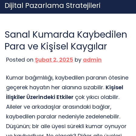
Skip
Dijital Pazarlama Stratejileri
to
content
Sanal Kumarda Kaybedilen
Para ve Kişisel Kaygılar
Posted on
Şubat 2, 2025
by
admin
Kumar bağımlılığı, kaybedilen paranın ötesine
geçerek hayatın her alanına sızabilir.
Kişisel
İlişkiler Üzerindeki Etkiler
çok yıkıcı olabilir.
Aileler ve arkadaşlar arasındaki bağlar,
kaybedilen paralar nedeniyle zedelenebilir.
Düşünün; bir aile üyesi sürekli kumar oynuyor
ve kaybediyor. Ne olacak? Diğer aile üyeleri,