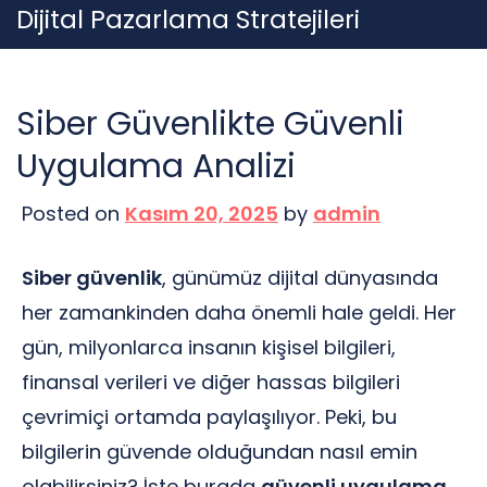
Skip
Dijital Pazarlama Stratejileri
to
content
Siber Güvenlikte Güvenli
Uygulama Analizi
Posted on
Kasım 20, 2025
by
admin
Siber güvenlik
, günümüz dijital dünyasında
her zamankinden daha önemli hale geldi. Her
gün, milyonlarca insanın kişisel bilgileri,
finansal verileri ve diğer hassas bilgileri
çevrimiçi ortamda paylaşılıyor. Peki, bu
bilgilerin güvende olduğundan nasıl emin
olabilirsiniz? İşte burada
güvenli uygulama