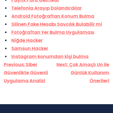
Telefonla Arayıp Dolandırdılar
Android Fotoğraftan Konum Bulma
Silinen Fake Hesabı Savcılık Bulabilir mi
Fotoğraftan Yer Bulma Uygulaması
Niğde Hacker
Samsun Hacker
Instagram konumdan kişi bulma
Yazı
Previous:
Siber
Next:
Çok Amaçlı Un ile
gezinmesi
Güvenlikte Güvenli
Günlük Kullanım
Uygulama Analizi
Önerileri