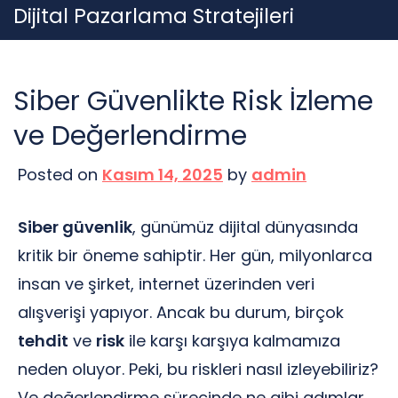
Skip
Dijital Pazarlama Stratejileri
to
content
Siber Güvenlikte Risk İzleme
ve Değerlendirme
Posted on
Kasım 14, 2025
by
admin
Siber güvenlik
, günümüz dijital dünyasında
kritik bir öneme sahiptir. Her gün, milyonlarca
insan ve şirket, internet üzerinden veri
alışverişi yapıyor. Ancak bu durum, birçok
tehdit
ve
risk
ile karşı karşıya kalmamıza
neden oluyor. Peki, bu riskleri nasıl izleyebiliriz?
Ve değerlendirme sürecinde ne gibi adımlar