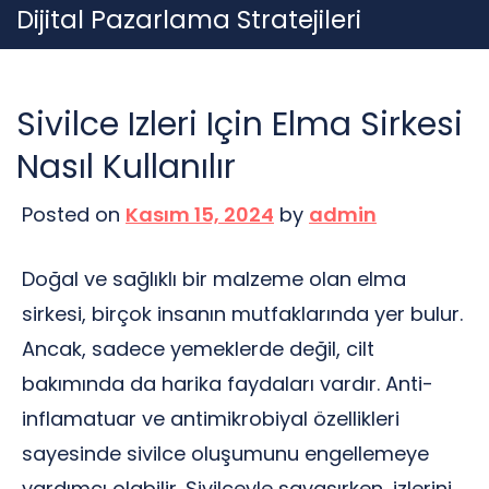
Skip
Dijital Pazarlama Stratejileri
to
content
Sivilce Izleri Için Elma Sirkesi
Nasıl Kullanılır
Posted on
Kasım 15, 2024
by
admin
Doğal ve sağlıklı bir malzeme olan elma
sirkesi, birçok insanın mutfaklarında yer bulur.
Ancak, sadece yemeklerde değil, cilt
bakımında da harika faydaları vardır. Anti-
inflamatuar ve antimikrobiyal özellikleri
sayesinde sivilce oluşumunu engellemeye
yardımcı olabilir. Sivilceyle savaşırken, izlerini