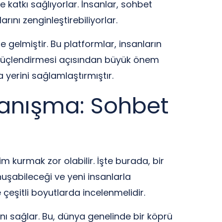
 katkı sağlıyorlar. İnsanlar, sohbet
rını zenginleştirebiliyorlar.
e gelmiştir. Bu platformlar, insanların
ı güçlendirmesi açısından büyük önem
 yerini sağlamlaştırmıştır.
 Tanışma: Sohbet
m kurmak zor olabilir. İşte burada, bir
nuşabileceği ve yeni insanlarla
 çeşitli boyutlarda incelenmelidir.
sını sağlar. Bu, dünya genelinde bir köprü