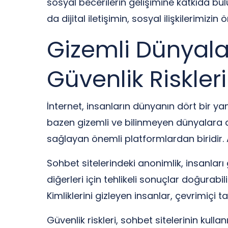
sosyal becerilerin gelişimine katkıda bulu
da dijital iletişimin, sosyal ilişkilerimizin
Gizemli Dünyalar
Güvenlik Riskleri
İnternet, insanların dünyanın dört bir y
bazen gizemli ve bilinmeyen dünyalara açı
sağlayan önemli platformlardan biridir. A
Sohbet sitelerindeki anonimlik, insanları 
diğerleri için tehlikeli sonuçlar doğurabili
Kimliklerini gizleyen insanlar, çevrimiçi t
Güvenlik riskleri, sohbet sitelerinin kullanı