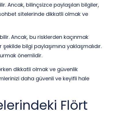
r. Ancak, bilinçsizce paylaşılan bilgiler,
, sohbet sitelerinde dikkatli olmak ve
ebilir. Ancak, bu risklerden kaçınmak
ir şekilde bilgi paylaşımına yaklaşmalıdır.
vurmak önemlidir.
rken dikkatli olmak ve güvenlik
lerinizi daha güvenli ve keyifli hale
lerindeki Flört