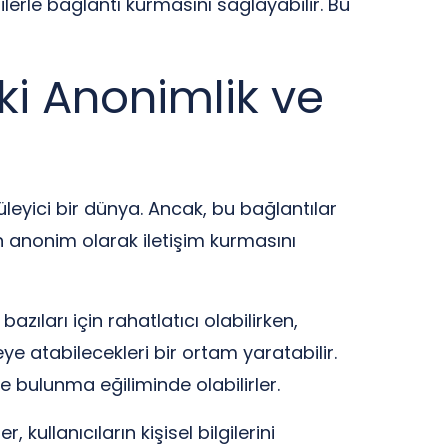
ilerle bağlantı kurmasını sağlayabilir. Bu
ki Anonimlik ve
leyici bir dünya. Ancak, bu bağlantılar
ın anonim olarak iletişim kurmasını
zıları için rahatlatıcı olabilirken,
ikeye atabilecekleri bir ortam yaratabilir.
rde bulunma eğiliminde olabilirler.
 kullanıcıların kişisel bilgilerini