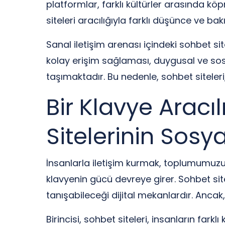
platformlar, farklı kültürler arasında kö
siteleri aracılığıyla farklı düşünce ve bak
Sanal iletişim arenası içindeki sohbet si
kolay erişim sağlaması, duygusal ve sos
taşımaktadır. Bu nedenle, sohbet siteler
Bir Klavye Aracı
Sitelerinin Sosyal
İnsanlarla iletişim kurmak, toplumumuzun 
klavyenin gücü devreye girer. Sohbet site
tanışabileceği dijital mekanlardır. Ancak,
Birincisi, sohbet siteleri, insanların far