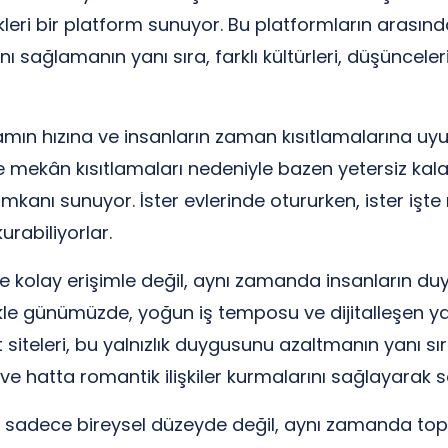
kleri bir platform sunuyor. Bu platformların arasınd
rını sağlamanın yanı sıra, farklı kültürleri, düşünce
şamın hızına ve insanların zaman kısıtlamalarına u
 mekân kısıtlamaları nedeniyle bazen yetersiz kalabi
mkanı sunuyor. İster evlerinde otururken, ister işte
urabiliyorlar.
e kolay erişimle değil, aynı zamanda insanların duy
zellikle günümüzde, yoğun iş temposu ve dijitalleşen 
t siteleri, bu yalnızlık duygusunu azaltmanın yanı sı
nı ve hatta romantik ilişkiler kurmalarını sağlayarak 
emi sadece bireysel düzeyde değil, aynı zamanda t