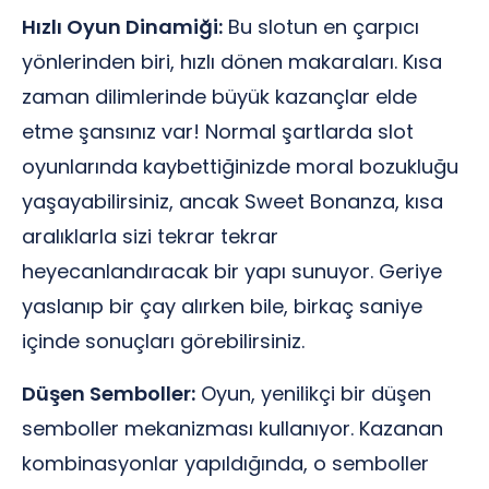
Hızlı Oyun Dinamiği:
Bu slotun en çarpıcı
yönlerinden biri, hızlı dönen makaraları. Kısa
zaman dilimlerinde büyük kazançlar elde
etme şansınız var! Normal şartlarda slot
oyunlarında kaybettiğinizde moral bozukluğu
yaşayabilirsiniz, ancak Sweet Bonanza, kısa
aralıklarla sizi tekrar tekrar
heyecanlandıracak bir yapı sunuyor. Geriye
yaslanıp bir çay alırken bile, birkaç saniye
içinde sonuçları görebilirsiniz.
Düşen Semboller:
Oyun, yenilikçi bir düşen
semboller mekanizması kullanıyor. Kazanan
kombinasyonlar yapıldığında, o semboller