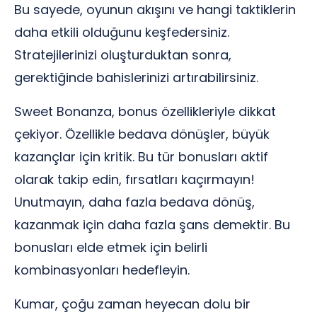
Bu sayede, oyunun akışını ve hangi taktiklerin
daha etkili olduğunu keşfedersiniz.
Stratejilerinizi oluşturduktan sonra,
gerektiğinde bahislerinizi artırabilirsiniz.
Sweet Bonanza, bonus özellikleriyle dikkat
çekiyor. Özellikle bedava dönüşler, büyük
kazançlar için kritik. Bu tür bonusları aktif
olarak takip edin, fırsatları kaçırmayın!
Unutmayın, daha fazla bedava dönüş,
kazanmak için daha fazla şans demektir. Bu
bonusları elde etmek için belirli
kombinasyonları hedefleyin.
Kumar, çoğu zaman heyecan dolu bir