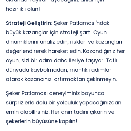
hazırlıklı olun!
Strateji Geliştirin
: Şeker Patlaması'ndaki
büyük kazançlar için strateji şart! Oyun
dinamiklerini analiz edin, riskleri ve kazançları
değerlendirerek hareket edin. Kazandığınız her
oyun, sizi bir adım daha ileriye taşıyor. Tatlı
dünyada kaybolmadan, mantıklı adımlar
atarak kazancınızı artırmaktan çekinmeyin.
Şeker Patlaması deneyiminiz boyunca
sürprizlerle dolu bir yolculuk yapacağınızdan
emin olabilirsiniz. Her anın tadını çıkarın ve
şekerlerin büyüsüne kapılın!