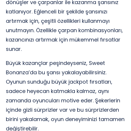
dönüşler ve çarpanlar ile kazanma şansınız
katlanıyor. Eğlenceli bir şekilde şansınızı
artırmak için, çeşitli özellikleri kullanmayı
unutmayın. Özellikle çarpan kombinasyonları,
kazancınızı artırmak için mükemmel fırsatlar
sunar.
Büyük kazançlar peşindeyseniz, Sweet
Bonanza’da bu şansı yakalayabilirsiniz.
Oyunun sunduğu büyük jackpot fırsatları,
sadece heyecan katmakla kalmaz, aynı
zamanda oyuncuları motive eder. Şekerlerin
içinde gizli sürprizler var ve bu sürprizlerden
birini yakalamak, oyun deneyiminizi tamamen
değiştirebilir.