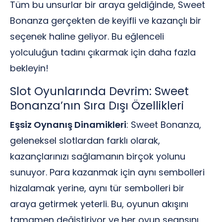
Tüm bu unsurlar bir araya geldiğinde, Sweet
Bonanza gerçekten de keyifli ve kazançlı bir
seçenek haline geliyor. Bu eğlenceli
yolculuğun tadını çıkarmak için daha fazla
bekleyin!
Slot Oyunlarında Devrim: Sweet
Bonanza’nın Sıra Dışı Özellikleri
Eşsiz Oynanış Dinamikleri
: Sweet Bonanza,
geleneksel slotlardan farklı olarak,
kazançlarınızı sağlamanın birçok yolunu
sunuyor. Para kazanmak için aynı sembolleri
hizalamak yerine, aynı tür sembolleri bir
araya getirmek yeterli. Bu, oyunun akışını
tamamen değiştiriyor ve her oyun seansını