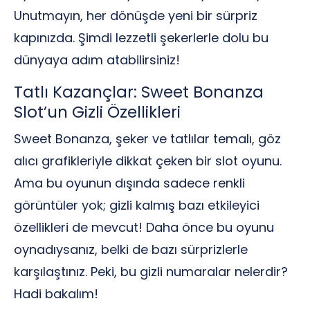
Unutmayın, her dönüşde yeni bir sürpriz
kapınızda. Şimdi lezzetli şekerlerle dolu bu
dünyaya adım atabilirsiniz!
Tatlı Kazançlar: Sweet Bonanza
Slot’un Gizli Özellikleri
Sweet Bonanza, şeker ve tatlılar temalı, göz
alıcı grafikleriyle dikkat çeken bir slot oyunu.
Ama bu oyunun dışında sadece renkli
görüntüler yok; gizli kalmış bazı etkileyici
özellikleri de mevcut! Daha önce bu oyunu
oynadıysanız, belki de bazı sürprizlerle
karşılaştınız. Peki, bu gizli numaralar nelerdir?
Hadi bakalım!