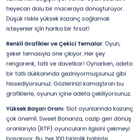
heyecan dolu bir maceraya dönüştürüyor.
Düşük riskle yüksek kazanç sağlamak
isteyenler için harika bir fırsat!
Renkli Grafikler ve Çekici Temalar
: Oyun,
şeker temasıyla öne çıkıyor. Her şey
rengarenk, tatlı ve davetkar! Oynarken, adeta
bir tatlı dükkanında geziniyormuşsunuz gibi
hissediyorsunuz. Gözlerinizi kamaştıran bu
grafiklerle, oyunun içine adeta çekiliyorsunuz.
Yüksek Başarı Oranı
: Slot oyunlarında kazanç
çok önemli. Sweet Bonanza, cazip geri dönüş
oranlarıyla (RTP) oyuncuların ilgisini çekmeyi
başarıyor. Bu, her 100 birimlik bahiste