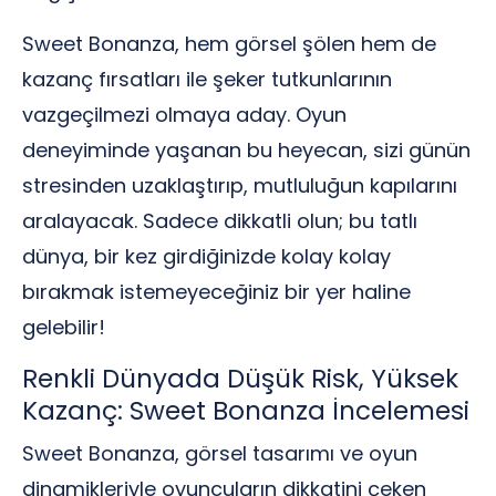
Sweet Bonanza, hem görsel şölen hem de
kazanç fırsatları ile şeker tutkunlarının
vazgeçilmezi olmaya aday. Oyun
deneyiminde yaşanan bu heyecan, sizi günün
stresinden uzaklaştırıp, mutluluğun kapılarını
aralayacak. Sadece dikkatli olun; bu tatlı
dünya, bir kez girdiğinizde kolay kolay
bırakmak istemeyeceğiniz bir yer haline
gelebilir!
Renkli Dünyada Düşük Risk, Yüksek
Kazanç: Sweet Bonanza İncelemesi
Sweet Bonanza, görsel tasarımı ve oyun
dinamikleriyle oyuncuların dikkatini çeken