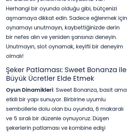
Herhangi bir oyunda olduğu gibi, bütçenizi
aşmamaya dikkat edin. Sadece eğlenmek için
oynamayı unutmayın, kaybettiğinizde derin
bir nefes alın ve yeniden şansınızı deneyin.
Unutmayın, slot oynamak, keyifli bir deneyim
olmalı!
Şeker Patlaması: Sweet Bonanza ile
Büyük Ücretler Elde Etmek
Oyun Dinamikleri
: Sweet Bonanza, basit ama
etkili bir yapı sunuyor. Birbirine uyumlu
sembollerle dolu olan bu oyunda, 6 makaralı
ve 5 sıralı bir düzenle oynuyoruz. Düşen
şekerlerin patlaması ve kombine edişi