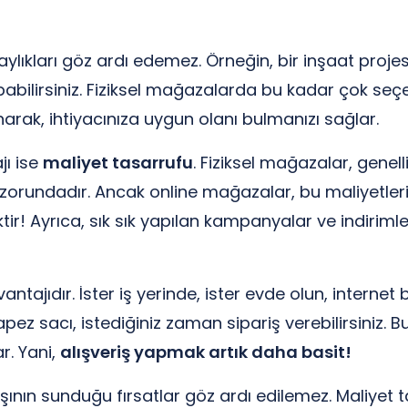
laylıkları göz ardı edemez. Örneğin, bir inşaat proje
ilirsiniz. Fiziksel mağazalarda bu kadar çok seçen
narak, ihtiyacınıza uygun olanı bulmanızı sağlar.
jı ise
maliyet tasarrufu
. Fiziksel mağazalar, genell
ak zorundadır. Ancak online mağazalar, bu maliyetle
r! Ayrıca, sık sık yapılan kampanyalar ve indirimle
vantajıdır. İster iş yerinde, ister evde olun, inter
trapez sacı, istediğiniz zaman sipariş verebilirsiniz. 
r. Yani,
alışveriş yapmak artık daha basit!
şının sunduğu fırsatlar göz ardı edilemez. Maliyet 