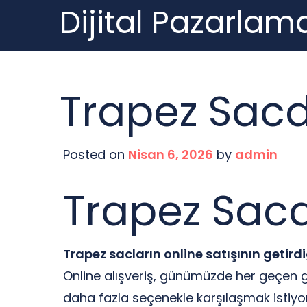
Dijital Pazarlama
Skip
to
content
Trapez Sacd
Posted on
Nisan 6, 2026
by
admin
Trapez Sacd
Trapez sacların online satışının getird
Online alışveriş, günümüzde her geçen 
daha fazla seçenekle karşılaşmak istiyor