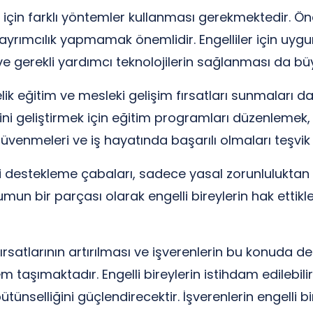
 için farklı yöntemler kullanması gerekmektedir. Öncel
ayrımcılık yapmamak önemlidir. Engelliler için uyg
ı ve gerekli yardımcı teknolojilerin sağlanması da b
lik eğitim ve mesleki gelişim fırsatları sunmaları da k
i geliştirmek için eğitim programları düzenlemek, onla
güvenmeleri ve iş hayatında başarılı olmaları teşvik e
leri destekleme çabaları, sadece yasal zorunluluktan
un bir parçası olarak engelli bireylerin hak ettikler
 fırsatlarının artırılması ve işverenlerin bu konuda 
şımaktadır. Engelli bireylerin istihdam edilebilirlik
selliğini güçlendirecektir. İşverenlerin engelli bire