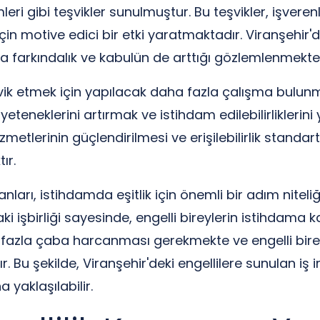
leri gibi teşvikler sunulmuştur. Bu teşvikler, işveren
n motive edici bir etki yaratmaktadır. Viranşehir'de
da farkındalık ve kabulün de arttığı gözlemlenmekted
eşvik etmek için yapılacak daha fazla çalışma bulun
yeteneklerini artırmak ve istihdam edilebilirliklerini
metlerinin güçlendirilmesi ve erişilebilirlik standartla
ır.
nları, istihdamda eşitlik için önemli bir adım niteliğ
ki işbirliği sayesinde, engelli bireylerin istihdama 
 fazla çaba harcanması gerekmekte ve engelli bireyl
. Bu şekilde, Viranşehir'deki engellilere sunulan iş 
 yaklaşılabilir.