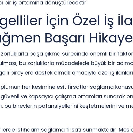
ı bir iş ortamına dönüştürecektir.
lliler İçin Özel İş İla
ağmen Başarı Hikayel
yen zorluklarla başa çıkma sürecinde önemli bir faktö
sunulması, bu zorluklarla mücadelede büyük bir adımd
elli bireylere destek olmak amacıyla özel iş ilanlar
, toplumun her kesimine eşit fırsatlar sağlama konus
ri güvenli ve kapsayıcı çalışma ortamları sunarak onl
arı, bu bireylerin potansiyellerini keşfetmelerini ve me
ektörlerde istihdam sağlama fırsatı sunmaktadır. Mesle