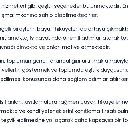
hizmetleri gibi çeşitli seçenekler bulunmaktadır. Enge
ışma imkanına sahip olabilmektedirler.
ngelli bireylerin başarı hikayeleri de ortaya çıkmakta
 kanıtlamakta, iş hayatında önemli adımlar atarak 
 kaynağı olmakta ve onları motive etmektedir.
anları, toplumun genel farkındalığını artırmak amacıy
nsiyellerini göstermek ve toplumda eşitlik duygusu
il edilmesi konusunda daha sağlam adımlar atılırke
 iş ilanları, kısıtlamalara rağmen başarı hikayelerin
tırmakta ve kendi yeteneklerini kanıtlama fırsatı bulm
 teşvik edilmesine yol açarak daha kapsayıcı bir t