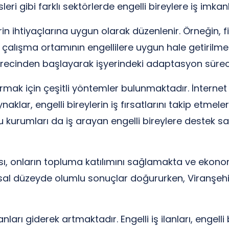
leri gibi farklı sektörlerde engelli bireylere iş imka
ylerin ihtiyaçlarına uygun olarak düzenlenir. Örneğin, fi
i çalışma ortamının engellilere uygun hale getirilmesi
 sürecinden başlayarak işyerindeki adaptasyon sür
rmak için çeşitli yöntemler bulunmaktadır. İnternet üz
naklar, engelli bireylerin iş fırsatlarını takip etmeler
mu kurumları da iş arayan engelli bireylere destek
ması, onların topluma katılımını sağlamakta ve ekono
 düzeyde olumlu sonuçlar doğururken, Viranşehir'in
anları giderek artmaktadır. Engelli iş ilanları, engelli