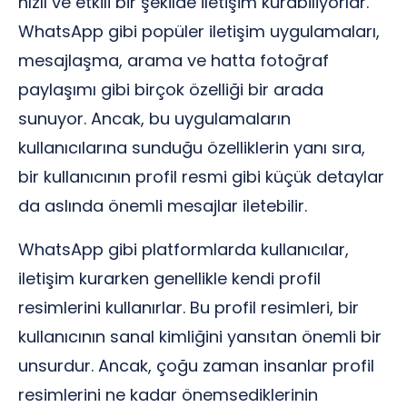
hızlı ve etkili bir şekilde iletişim kurabiliyorlar.
WhatsApp gibi popüler iletişim uygulamaları,
mesajlaşma, arama ve hatta fotoğraf
paylaşımı gibi birçok özelliği bir arada
sunuyor. Ancak, bu uygulamaların
kullanıcılarına sunduğu özelliklerin yanı sıra,
bir kullanıcının profil resmi gibi küçük detaylar
da aslında önemli mesajlar iletebilir.
WhatsApp gibi platformlarda kullanıcılar,
iletişim kurarken genellikle kendi profil
resimlerini kullanırlar. Bu profil resimleri, bir
kullanıcının sanal kimliğini yansıtan önemli bir
unsurdur. Ancak, çoğu zaman insanlar profil
resimlerini ne kadar önemsediklerinin