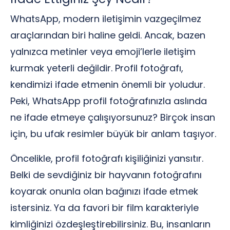
WhatsApp, modern iletişimin vazgeçilmez
araçlarından biri haline geldi. Ancak, bazen
yalnızca metinler veya emoji’lerle iletişim
kurmak yeterli değildir. Profil fotoğrafı,
kendimizi ifade etmenin önemli bir yoludur.
Peki, WhatsApp profil fotoğrafınızla aslında
ne ifade etmeye çalışıyorsunuz? Birçok insan
için, bu ufak resimler büyük bir anlam taşıyor.
Öncelikle, profil fotoğrafı kişiliğinizi yansıtır.
Belki de sevdiğiniz bir hayvanın fotoğrafını
koyarak onunla olan bağınızı ifade etmek
istersiniz. Ya da favori bir film karakteriyle
kimliğinizi özdeşleştirebilirsiniz. Bu, insanların