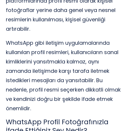
platformlarında profil resmi olarak kişisel
fotoğraflar yerine daha genel veya nesnel
resimlerin kullanılması, kişisel güvenliği
artırabilir.
WhatsApp gibi iletişim uygulamalarında
kullanılan profil resimleri, kullanıcıların sanal
kimliklerini yansıtmakla kalmaz, aynı
zamanda iletişimde karşı tarafa iletmek
istedikleri mesajları da yansıtabilir. Bu
nedenle, profil resmi seçerken dikkatli olmak
ve kendinizi doğru bir şekilde ifade etmek
önemlidir.
WhatsApp Profil Fotoğrafınızla
İfade Ettiğiniz Şey Nedir?