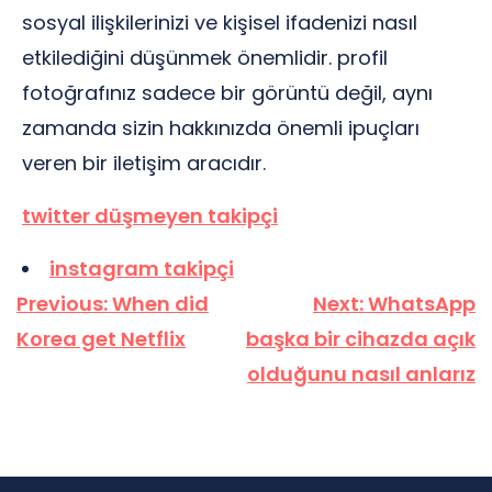
sosyal ilişkilerinizi ve kişisel ifadenizi nasıl
etkilediğini düşünmek önemlidir. profil
fotoğrafınız sadece bir görüntü değil, aynı
zamanda sizin hakkınızda önemli ipuçları
veren bir iletişim aracıdır.
twitter düşmeyen takipçi
instagram takipçi
Yazı
Previous:
When did
Next:
WhatsApp
gezinmesi
Korea get Netflix
başka bir cihazda açık
olduğunu nasıl anlarız