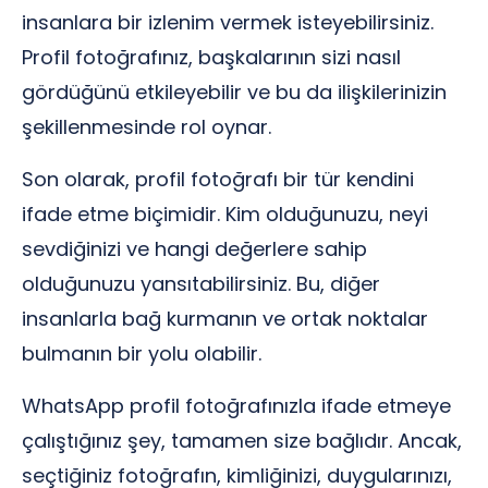
insanlara bir izlenim vermek isteyebilirsiniz.
Profil fotoğrafınız, başkalarının sizi nasıl
gördüğünü etkileyebilir ve bu da ilişkilerinizin
şekillenmesinde rol oynar.
Son olarak, profil fotoğrafı bir tür kendini
ifade etme biçimidir. Kim olduğunuzu, neyi
sevdiğinizi ve hangi değerlere sahip
olduğunuzu yansıtabilirsiniz. Bu, diğer
insanlarla bağ kurmanın ve ortak noktalar
bulmanın bir yolu olabilir.
WhatsApp profil fotoğrafınızla ifade etmeye
çalıştığınız şey, tamamen size bağlıdır. Ancak,
seçtiğiniz fotoğrafın, kimliğinizi, duygularınızı,