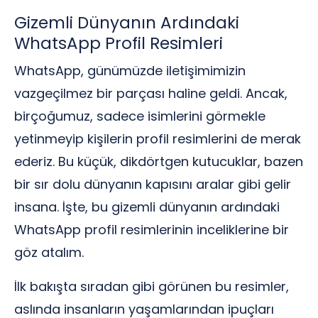
Gizemli Dünyanın Ardındaki
WhatsApp Profil Resimleri
WhatsApp, günümüzde iletişimimizin
vazgeçilmez bir parçası haline geldi. Ancak,
birçoğumuz, sadece isimlerini görmekle
yetinmeyip kişilerin profil resimlerini de merak
ederiz. Bu küçük, dikdörtgen kutucuklar, bazen
bir sır dolu dünyanın kapısını aralar gibi gelir
insana. İşte, bu gizemli dünyanın ardındaki
WhatsApp profil resimlerinin inceliklerine bir
göz atalım.
İlk bakışta sıradan gibi görünen bu resimler,
aslında insanların yaşamlarından ipuçları