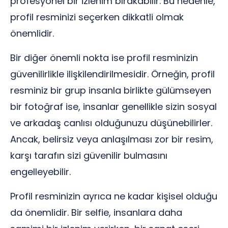
profesyonel bir izlenim bırakabilir. Bu nedenle,
profil resminizi seçerken dikkatli olmak
önemlidir.
Bir diğer önemli nokta ise profil resminizin
güvenilirlikle ilişkilendirilmesidir. Örneğin, profil
resminiz bir grup insanla birlikte gülümseyen
bir fotoğraf ise, insanlar genellikle sizin sosyal
ve arkadaş canlısı olduğunuzu düşünebilirler.
Ancak, belirsiz veya anlaşılması zor bir resim,
karşı tarafın sizi güvenilir bulmasını
engelleyebilir.
Profil resminizin ayrıca ne kadar kişisel olduğu
da önemlidir. Bir selfie, insanlara daha