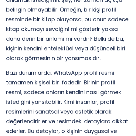
belirgin olmayabilir. Örneğin, bir kişi profil
resminde bir kitap okuyorsa, bu onun sadece
kitap okumayı sevdiğini mi gösterir yoksa
daha derin bir anlamı mı vardır? Belki de bu,
kişinin kendini entelektüel veya düşünceli biri
olarak görmesinin bir yansımasıdır.
Bazı durumlarda, WhatsApp profil resmi
tamamen kişisel bir ifadedir. Birinin profil
resmi, sadece onların kendini nasıl görmek
istediğini yansıtabilir. Kimi insanlar, profil
resimlerini sanatsal veya estetik olarak
değerlendirirler ve resimdeki detaylara dikkat
ederler. Bu detaylar, o kişinin duygusal ve