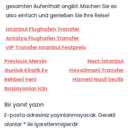
gesamten Aufenthalt angibt. Machen Sie es
also einfach und genießen Sie Ihre Reise!
Istanbul Flughafen Transfer
Antalya Flughafen Transfer
VIP Transfer Istanbul Festpreis
Yazı
Previous:
Mersin
Next:
İstanbul
gezinmesi
Gunluk Kiralik Ev
Havalimani Transfer
Rehberi Yeni
Hizmeti Nasil Secilir
Baslayanlar İcin
Bir yanıt yazın
E-posta adresiniz yayınlanmayacak.
Gerekli
alanlar
*
ile işaretlenmişlerdir