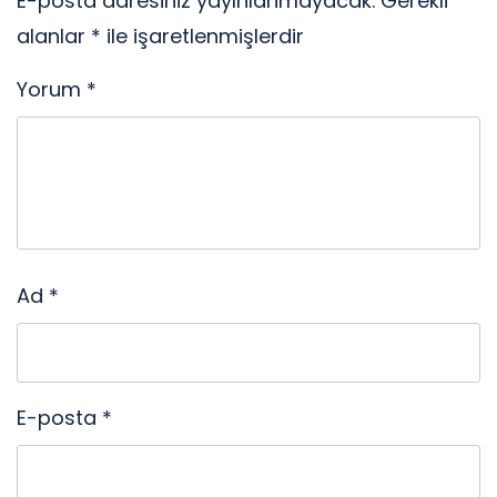
E-posta adresiniz yayınlanmayacak.
Gerekli
alanlar
*
ile işaretlenmişlerdir
Yorum
*
Ad
*
E-posta
*