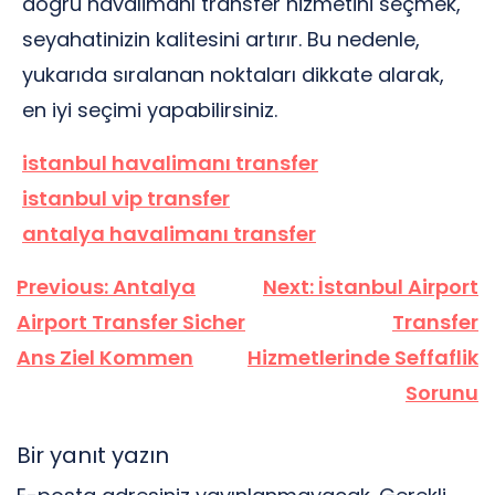
doğru havalimanı transfer hizmetini seçmek,
seyahatinizin kalitesini artırır. Bu nedenle,
yukarıda sıralanan noktaları dikkate alarak,
en iyi seçimi yapabilirsiniz.
istanbul havalimanı transfer
istanbul vip transfer
antalya havalimanı transfer
Yazı
Previous:
Antalya
Next:
İstanbul Airport
gezinmesi
Airport Transfer Sicher
Transfer
Ans Ziel Kommen
Hizmetlerinde Seffaflik
Sorunu
Bir yanıt yazın